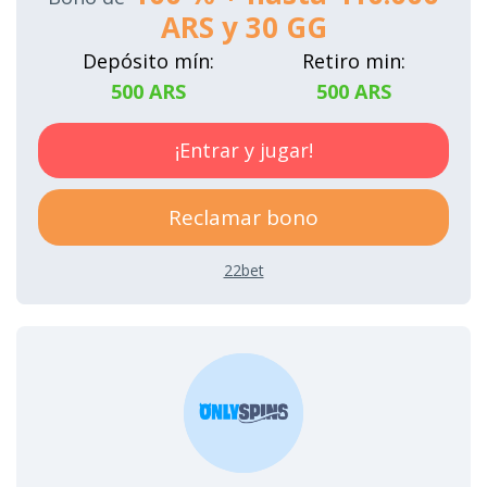
ARS y 30 GG
Depósito mín:
Retiro min:
500 ARS
500 ARS
¡Entrar y jugar!
Reclamar bono
22bet