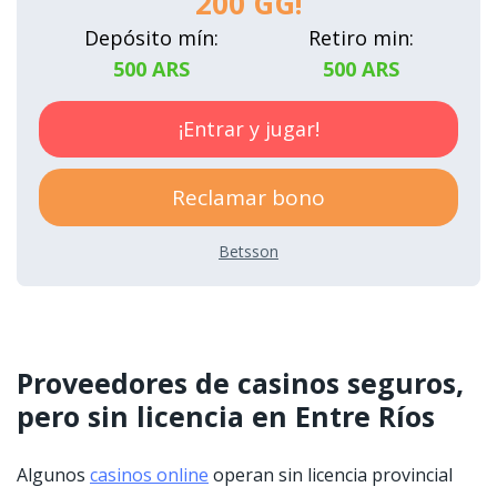
200 GG!
Depósito mín:
Retiro min:
500 ARS
500 ARS
¡Entrar y jugar!
Reclamar bono
Betsson
Proveedores de casinos seguros,
pero sin licencia en Entre Ríos
Algunos
casinos online
operan sin licencia provincial