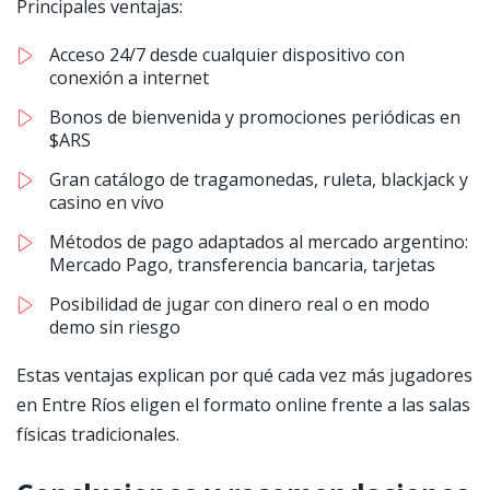
Principales ventajas:
Acceso 24/7 desde cualquier dispositivo con
conexión a internet
Bonos de bienvenida y promociones periódicas en
$ARS
Gran catálogo de tragamonedas, ruleta, blackjack y
casino en vivo
Métodos de pago adaptados al mercado argentino:
Mercado Pago, transferencia bancaria, tarjetas
Posibilidad de jugar con dinero real o en modo
demo sin riesgo
Estas ventajas explican por qué cada vez más jugadores
en Entre Ríos eligen el formato online frente a las salas
físicas tradicionales.