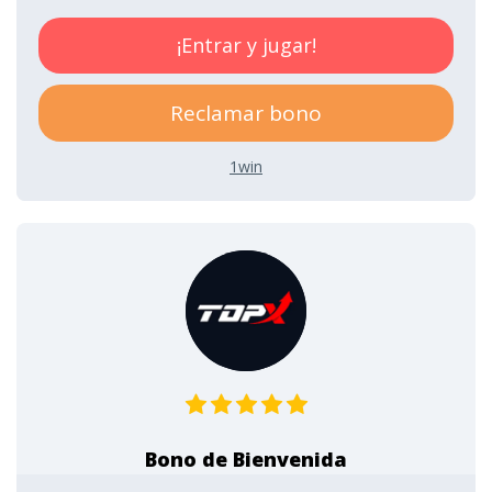
¡Entrar y jugar!
Reclamar bono
1win
Bono de Bienvenida