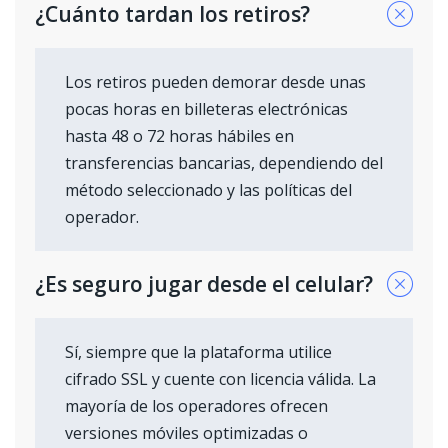
¿Cuánto tardan los retiros?
Los retiros pueden demorar desde unas
pocas horas en billeteras electrónicas
hasta 48 o 72 horas hábiles en
transferencias bancarias, dependiendo del
método seleccionado y las políticas del
operador.
¿Es seguro jugar desde el celular?
Sí, siempre que la plataforma utilice
cifrado SSL y cuente con licencia válida. La
mayoría de los operadores ofrecen
versiones móviles optimizadas o