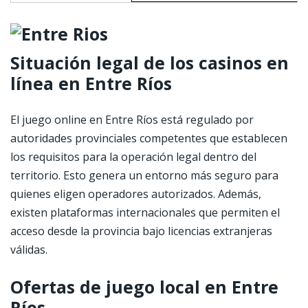
Situación legal de los casinos en
línea en Entre Ríos
El juego online en Entre Ríos está regulado por
autoridades provinciales competentes que establecen
los requisitos para la operación legal dentro del
territorio. Esto genera un entorno más seguro para
quienes eligen operadores autorizados. Además,
existen plataformas internacionales que permiten el
acceso desde la provincia bajo licencias extranjeras
válidas.
Ofertas de juego local en Entre
Ríos