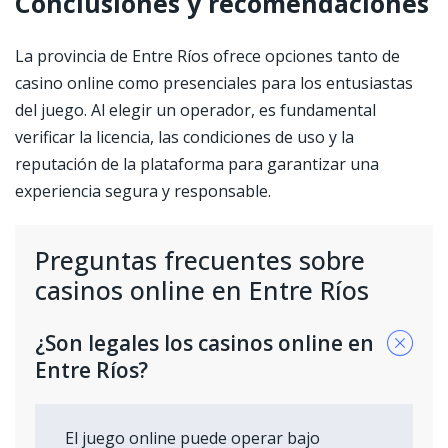
Conclusiones y recomendaciones
La provincia de Entre Ríos ofrece opciones tanto de
casino online como presenciales para los entusiastas
del juego. Al elegir un operador, es fundamental
verificar la licencia, las condiciones de uso y la
reputación de la plataforma para garantizar una
experiencia segura y responsable.
Preguntas frecuentes sobre
casinos online en Entre Ríos
¿Son legales los casinos online en
Entre Ríos?
El juego online puede operar bajo