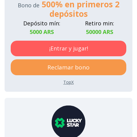
500% en primeros 2
Bono de
depósitos
Depósito mín:
Retiro min:
5000 ARS
50000 ARS
¡Entrar y jugar!
Reclamar bono
TopX