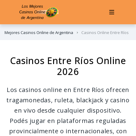
Mejores Casinos Online de Argentina
Casinos Online Entre Ríos
Casinos Entre Ríos Online
2026
Los casinos online en Entre Ríos ofrecen
tragamonedas, ruleta, blackjack y casino
en vivo desde cualquier dispositivo.
Podés jugar en plataformas reguladas
provincialmente o internacionales, con