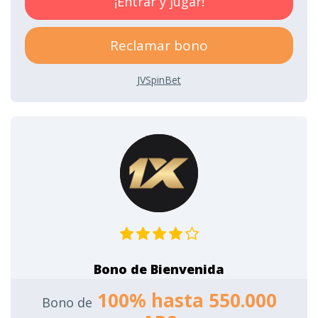
¡Entrar y jugar!
Reclamar bono
JVSpinBet
Bono de Bienvenida
100% hasta 550.000
Bono de