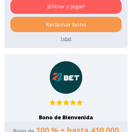
¡Entrar y jugar!
Reclamar bono
1xBet
Bono de Bienvenida
100 % + hasta 410.000
Bono de