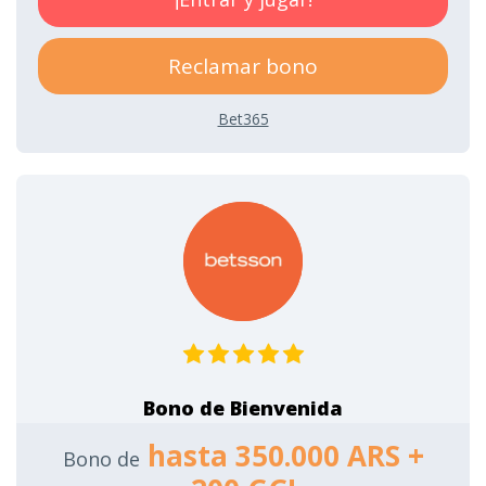
Reclamar bono
Bet365
Bono de Bienvenida
hasta 350.000 ARS +
Bono de