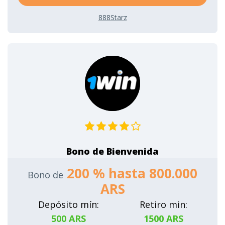
888Starz
Bono de Bienvenida
200 % hasta 800.000
Bono de
ARS
Depósito mín:
Retiro min:
500 ARS
1500 ARS