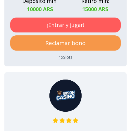
Depósito mín:
Retiro min:
10000 ARS
15000 ARS
¡Entrar y jugar!
Reclamar bono
1xSlots