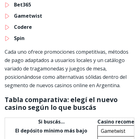
Bet365
Gametwist
Codere
Spin
Cada uno ofrece promociones competitivas, métodos
de pago adaptados a usuarios locales y un catálogo
variado de tragamonedas y juegos de mesa,
posicionándose como alternativas sólidas dentro del
segmento de nuevos casinos online en Argentina.
Tabla comparativa: elegí el nuevo
casino según lo que buscás
Si buscás…
Casino recomen
El depósito mínimo más bajo
Gametwist