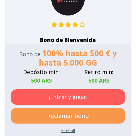
Bono de Bienvenida
100% hasta 500 € y
Bono de
hasta 5.000 GG
Depósito mín:
Retiro min:
500 ARS
500 ARS
¡Entrar y jugar!
Reclamar bono
Fireball