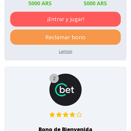
5000 ARS
5000 ARS
¡Entrar y jugar!
Reclamar bono
Lemon
2
Bono de Bienvenida