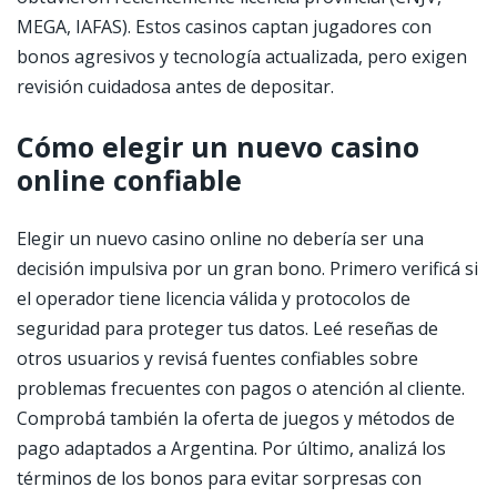
MEGA, IAFAS). Estos casinos captan jugadores con
bonos agresivos y tecnología actualizada, pero exigen
revisión cuidadosa antes de depositar.
Cómo elegir un nuevo casino
online confiable
Elegir un nuevo casino online no debería ser una
decisión impulsiva por un gran bono. Primero verificá si
el operador tiene licencia válida y protocolos de
seguridad para proteger tus datos. Leé reseñas de
otros usuarios y revisá fuentes confiables sobre
problemas frecuentes con pagos o atención al cliente.
Comprobá también la oferta de juegos y métodos de
pago adaptados a Argentina. Por último, analizá los
términos de los bonos para evitar sorpresas con