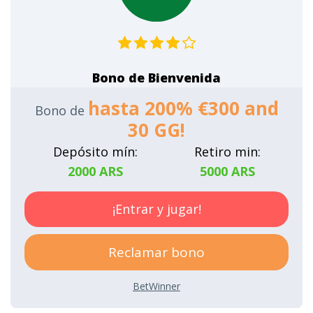
Bono de Bienvenida
hasta 200% €300 and
Bono de
30 GG!
Depósito mín:
Retiro min:
2000 ARS
5000 ARS
¡Entrar y jugar!
Reclamar bono
BetWinner