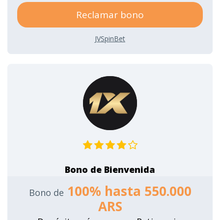
Reclamar bono
JVSpinBet
Bono de Bienvenida
100% hasta 550.000
Bono de
ARS