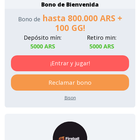
Bono de Bienvenida
hasta 800.000 ARS +
Bono de
100 GG!
Depósito mín:
Retiro min:
5000 ARS
5000 ARS
¡Entrar y jugar!
Reclamar bono
Bison