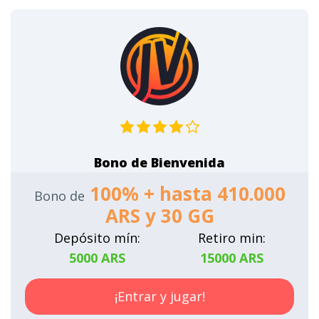
Bono de Bienvenida
100% + hasta 410.000
Bono de
ARS y 30 GG
Depósito mín:
Retiro min:
5000 ARS
15000 ARS
¡Entrar y jugar!