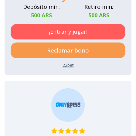
Depósito mín:
Retiro min:
500 ARS
500 ARS
¡Entrar y jugar!
Reclamar bono
22bet