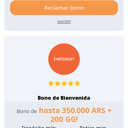
Reclamar bono
Bet365
Bono de Bienvenida
hasta 350.000 ARS +
Bono de
200 GG!
Depósito mín:
Retiro min: