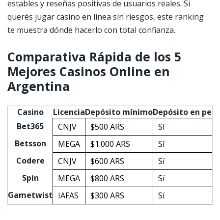
estables y reseñas positivas de usuarios reales. Si
querés jugar casino en linea sin riesgos, este ranking
te muestra dónde hacerlo con total confianza.
Comparativa Rápida de los 5
Mejores Casinos Online en
Argentina
Casino
Licencia
Depósito mínimo
Depósito en pes
Bet365
CNJV
$500 ARS
Sí
Betsson
MEGA
$1.000 ARS
Sí
Codere
CNJV
$600 ARS
Sí
Spin
MEGA
$800 ARS
Sí
Gametwist
IAFAS
$300 ARS
Sí