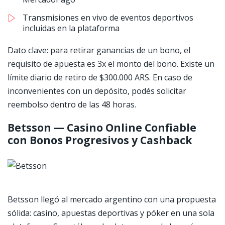
Transmisiones en vivo de eventos deportivos
incluidas en la plataforma
Dato clave: para retirar ganancias de un bono, el
requisito de apuesta es 3x el monto del bono. Existe un
límite diario de retiro de $300.000 ARS. En caso de
inconvenientes con un depósito, podés solicitar
reembolso dentro de las 48 horas.
Betsson — Casino Online Confiable
con Bonos Progresivos y Cashback
Betsson llegó al mercado argentino con una propuesta
sólida: casino, apuestas deportivas y póker en una sola