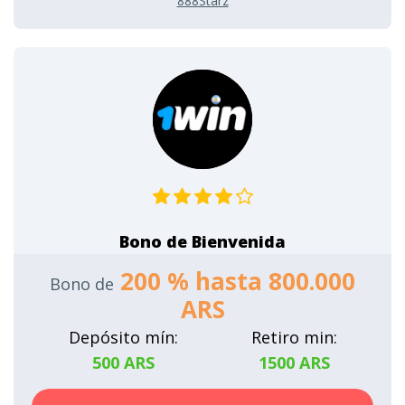
888Starz
Bono de Bienvenida
200 % hasta 800.000
Bono de
ARS
Depósito mín:
Retiro min:
500 ARS
1500 ARS