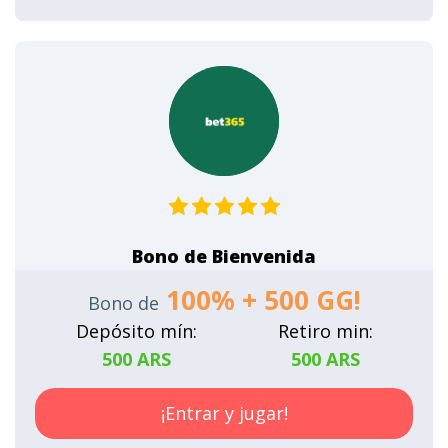
Bono de Bienvenida
100% + 500 GG!
Bono de
Depósito mín:
Retiro min:
500 ARS
500 ARS
¡Entrar y jugar!