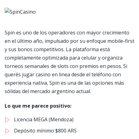
Spin es uno de los operadores con mayor crecimiento
en el último año, impulsado por su enfoque mobile-first
y sus bonos competitivos. La plataforma está
completamente optimizada para celular y organiza
torneos semanales de slots con premios en pesos. Si
querés jugar casino en linea desde el teléfono con
experiencia nativa, Spin es una de las opciones más
sólidas del mercado argentino actual.
Lo que me parece positivo:
Licencia MEGA (Mendoza)
Depósito mínimo $800 ARS