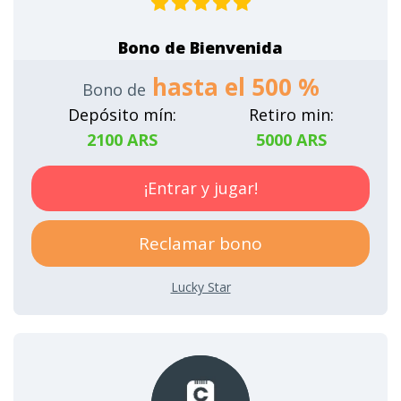
Bono de Bienvenida
hasta el 500 %
Bono de
Depósito mín:
Retiro min:
2100 ARS
5000 ARS
¡Entrar y jugar!
Reclamar bono
Lucky Star