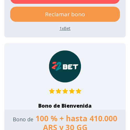
Reclamar bono
1xBet
Bono de Bienvenida
100 % + hasta 410.000
Bono de
ARS y 30 GG