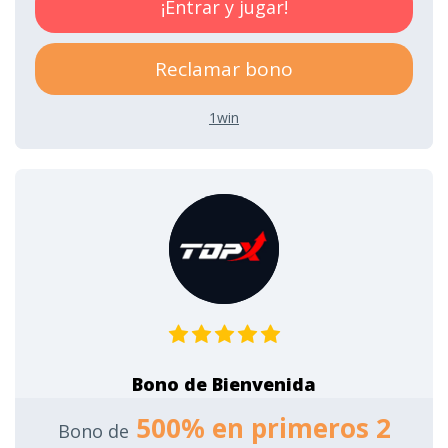
¡Entrar y jugar!
Reclamar bono
1win
Bono de Bienvenida
500% en primeros 2
Bono de