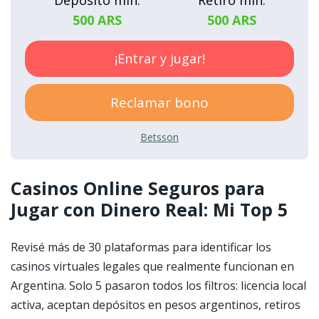
500 ARS
500 ARS
¡Entrar y jugar!
Reclamar bono
Betsson
Casinos Online Seguros para
Jugar con Dinero Real: Mi Top 5
Revisé más de 30 plataformas para identificar los
casinos virtuales legales que realmente funcionan en
Argentina. Solo 5 pasaron todos los filtros: licencia local
activa, aceptan depósitos en pesos argentinos, retiros